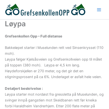
Hopp
rett
til
innholdet
Løypa
Grefsenkollen Opp – Full distanse
Bakkeløpet starter i Muselunden rett ved Sinsenkrysset (110
moh).
Løypa følger Kjelsåsveien og Grefsenkollveien opp til målet
på toppen (380 moh). Løypa er 4,5 km lang.
Høydeforskjellen er 270 meter, og det gir det en
stigningsprosent på ca 6%. Underlaget er asfalt hele veien.
Detaljert beskrivelse :
Løypa starter mot nordøst fra gressletta på Muselunden, og
svinger innpå gangstien mot Skeidbanen rett før kneika
forbi Haraldheim Vandrerhjem. Etter 200 flate meter på