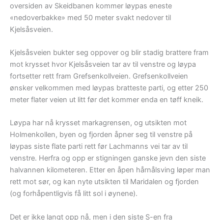
oversiden av Skeidbanen kommer løypas eneste
«nedoverbakke» med 50 meter svakt nedover til
Kjelsåsveien.
Kjelsåsveien bukter seg oppover og blir stadig brattere fram
mot krysset hvor Kjelsåsveien tar av til venstre og løypa
fortsetter rett fram Grefsenkollveien. Grefsenkollveien
ønsker velkommen med løypas bratteste parti, og etter 250
meter flater veien ut litt før det kommer enda en tøff kneik.
Løypa har nå krysset markagrensen, og utsikten mot
Holmenkollen, byen og fjorden åpner seg til venstre på
løypas siste flate parti rett før Lachmanns vei tar av til
venstre. Herfra og opp er stigningen ganske jevn den siste
halvannen kilometeren. Etter en åpen hårnålsving løper man
rett mot sør, og kan nyte utsikten til Maridalen og fjorden
(og forhåpentligvis få litt sol i øynene).
Det er ikke langt opp nå, men i den siste S-en fra